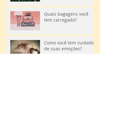
Quais bagagens você
tem carregado?
Como você tem cuidado
de suas emoções?
Em busca do equilíbrio,
um dia de cada vez
Porque esse desânimo
não me larga?
O que faz a vida
realmente valer a pena?