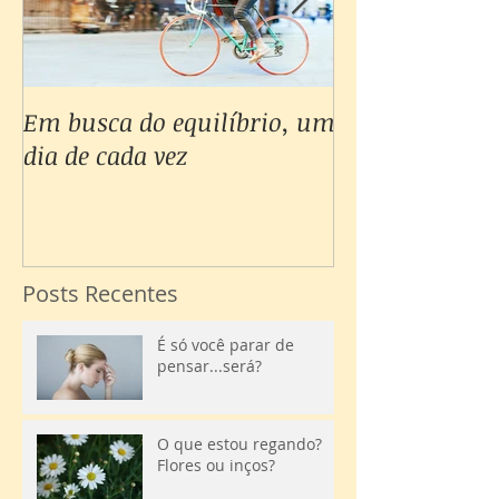
Em busca do equilíbrio, um
Não consigo c
dia de cada vez
minhas emoçõe
Posts Recentes
É só você parar de
pensar...será?
O que estou regando?
Flores ou inços?