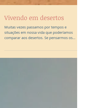
Vivendo em desertos
Muitas vezes passamos por tempos e
situações em nossa vida que poderíamos
comparar aos desertos. Se pensarmos os
desertos tem pouca...