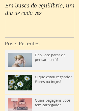
Em busca do equilíbrio, um
Não consigo c
dia de cada vez
minhas emoçõe
Posts Recentes
É só você parar de
pensar...será?
O que estou regando?
Flores ou inços?
Quais bagagens você
tem carregado?