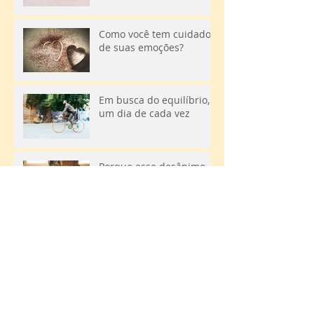
Como você tem cuidado
de suas emoções?
Em busca do equilíbrio,
um dia de cada vez
Porque esse desânimo
não me larga?
O que faz a vida
realmente valer a pena?
Trabalhando para ter
uma vida plena e