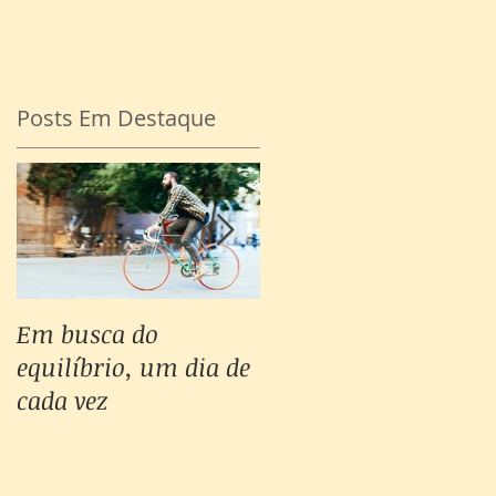
Posts Em Destaque
de
.
Em busca do
Não consigo
equilíbrio, um dia de
controlar minhas
cada vez
emoções, e agora?