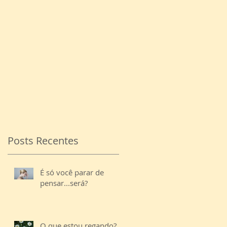
e
Posts Recentes
É só você parar de
pensar...será?
O que estou regando?