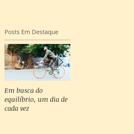
Posts Em Destaque
,
Em busca do
Não consigo
equilíbrio, um dia de
controlar minhas
cada vez
emoções, e agora?