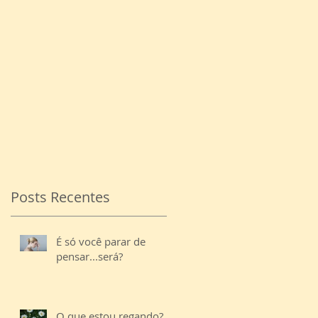
Posts Recentes
É só você parar de
pensar...será?
O que estou regando?